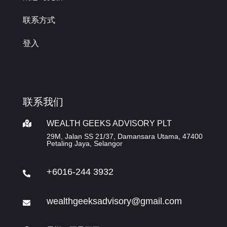
联系方式
登入
联系我们
WEALTH GEEKS ADVISORY PLT

29M, Jalan SS 21/37, Damansara Utama, 47400
Petaling Jaya, Selangor
+6016-244 3932

wealthgeeksadvisory@gmail.com
